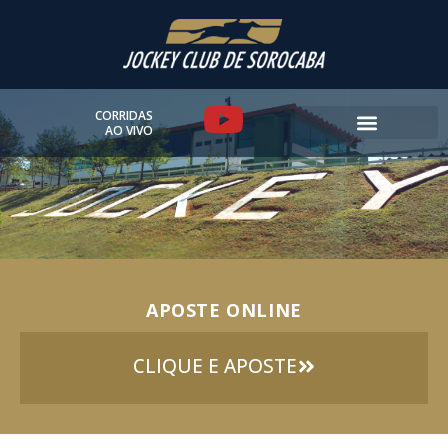
Ir
para
o
conteúdo
Y
CORRIDAS
AO VIVO
o
u
t
u
APOSTE ONLINE
b
e
CLIQUE E APOSTE