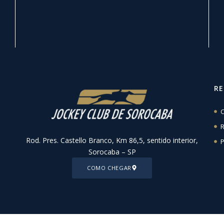
R
C
R
Rod. Pres. Castello Branco, Km 86,5, sentido interior,
P
Sorocaba – SP
COMO CHEGAR