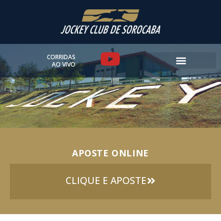
Ir
para
o
conteúdo
Y
CORRIDAS
AO VIVO
o
u
t
u
APOSTE ONLINE
b
e
CLIQUE E APOSTE