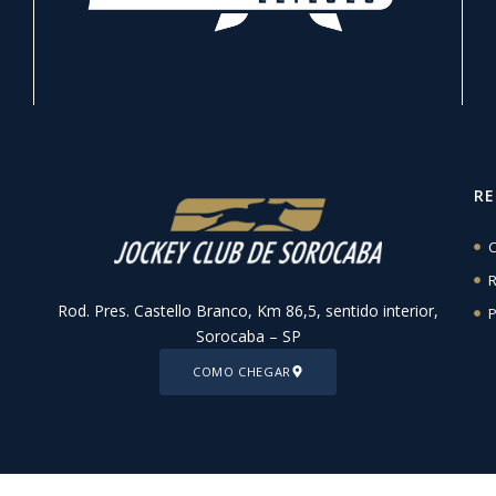
R
C
R
Rod. Pres. Castello Branco, Km 86,5, sentido interior,
P
Sorocaba – SP
COMO CHEGAR