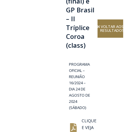
(final) e
GP Brasil
– II
Tríplice
VOLTAR AOS
RESULTADOS
Coroa
(class)
PROGRAMA
OFICIAL –
REUNIÃO
16/2024 –
DIA 24 DE
AGOSTO DE
2024
(SÁBADO)
CLIQUE
E VEJA