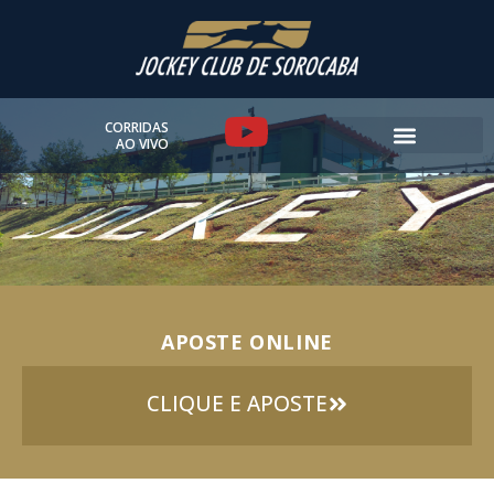
Ir
para
o
conteúdo
Y
CORRIDAS
AO VIVO
o
u
t
u
APOSTE ONLINE
b
e
CLIQUE E APOSTE