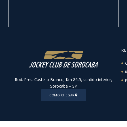
R
C
R
Rod. Pres. Castello Branco, Km 86,5, sentido interior,
P
Sorocaba – SP
COMO CHEGAR