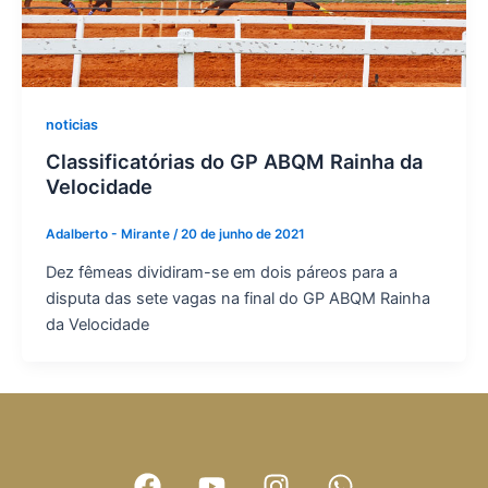
noticias
Classificatórias do GP ABQM Rainha da
Velocidade
Adalberto - Mirante
/
20 de junho de 2021
Dez fêmeas dividiram-se em dois páreos para a
disputa das sete vagas na final do GP ABQM Rainha
da Velocidade
F
Y
I
W