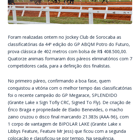
Foram realizadas ontem no Jockey Club de Sorocaba as
classificatórias da 44ª edição do GP ABQM Potro do Futuro,
prova clássica de 402 metros com bolsa de R$ 408.500,00.
Quatorze animais formaram dois páreos eliminatórios com 7
competidores cada, para a definição dos finalistas.
No primeiro páreo, confirmando a boa fase, quem
conquistou a vitória com o melhor tempo das classificatórias
foi o recente campeão do GP Megarace, SPLENDIDO
(Granite Lake x Sign Tofly CRC, Signed To Fly). De criação de
Érico Braga e propriedade de Eladio Benevides, o macho
zaino cruzou o disco final marcando 21.383s (AAA-96), com
1 corpo de vantagem de BIPOLAR LAKE (Granite Lake x
Libbys Feature, Feature Mr Jess) que ficou com a segunda
colocação e classificou-se por tempo. Na sequência,