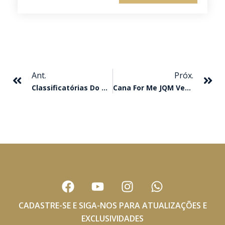
Anterior
Pr
Ant.
Próx.
Classificatórias Do GP ABQM Rainha Da Velocidade
Cana For Me JQM Vence O Torneio Especial Guilherme Grogolin
F
Y
I
W
a
o
n
h
c
u
s
a
CADASTRE-SE E SIGA-NOS PARA ATUALIZAÇÕES E
e
t
t
t
EXCLUSIVIDADES