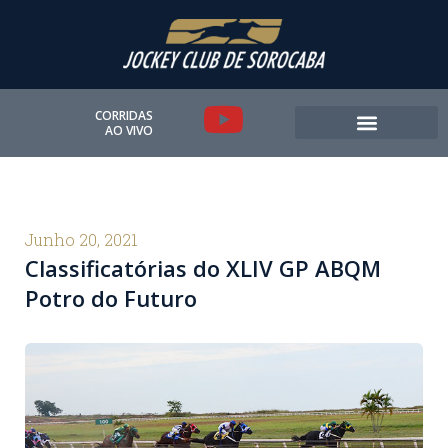
Ir
para
o
conteúdo
Y
CORRIDAS
AO VIVO
o
u
t
Junho 20, 2021
Classificatórias do XLIV GP ABQM
u
Potro do Futuro
b
e