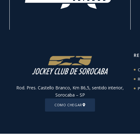
R
C
R
Rod. Pres. Castello Branco, Km 86,5, sentido interior,
P
Sorocaba – SP
COMO CHEGAR