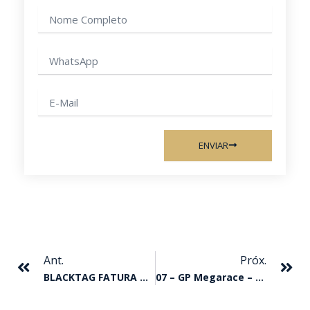
Nome
completo
WhatsApp
E-
mail
ENVIAR
Anterior
Pr
Ant.
Próx.
BLACKTAG FATURA O GP AMERICA FUTURITY 2026
07 – GP Megarace – (class)