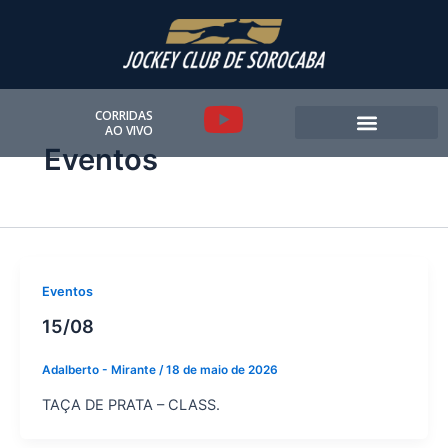
Ir
para
o
conteúdo
Y
CORRIDAS
AO VIVO
o
Eventos
u
t
u
Eventos
b
15/08
e
Adalberto - Mirante
/
18 de maio de 2026
TAÇA DE PRATA – CLASS.