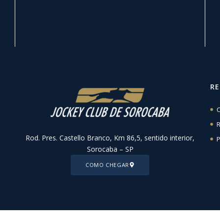
R
C
R
Rod. Pres. Castello Branco, Km 86,5, sentido interior,
P
Sorocaba – SP
COMO CHEGAR