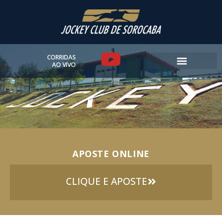
Ir
para
o
conteúdo
Y
CORRIDAS
AO VIVO
o
u
t
u
APOSTE ONLINE
b
e
CLIQUE E APOSTE