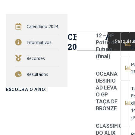
Calendário 2024
CHAMADAS
Pesquisar
12 – GP
T
Pesquisa
Potro do
Informativos
2023
E
Futuro –
(final)
Recordes
P
2
OCEANA
Resultados
DESIRIO
AD LEVA
T
ESCOLHA O ANO:
O GP
E
TAÇA DE
d
BRONZE
1
(
CLASSIFICATÓ
DO XLIX
P