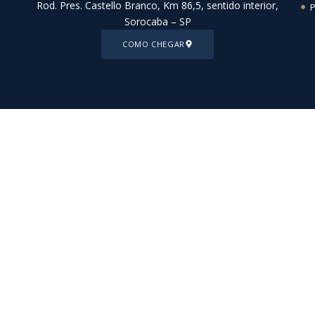
Rod. Pres. Castello Branco, Km 86,5, sentido interior,
P
Sorocaba – SP
COMO CHEGAR