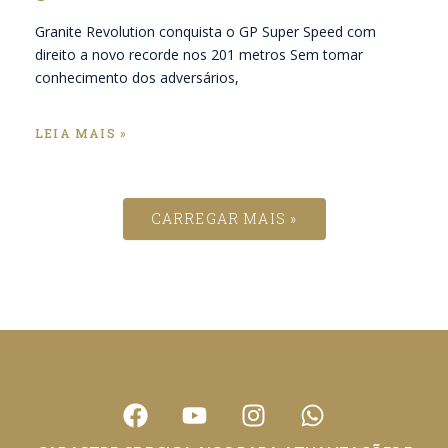
Granite Revolution conquista o GP Super Speed com
direito a novo recorde nos 201 metros Sem tomar
conhecimento dos adversários,
LEIA MAIS »
CARREGAR MAIS »
F
Y
I
W
a
o
n
h