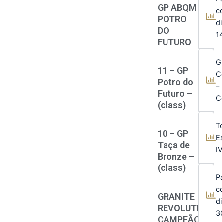
GP ABQM
c
POTRO
d
DO
1
FUTURO
G
11 – GP
C
Potro do
– 
Futuro –
C
(class)
T
10 – GP
E
Taça de
I
Bronze –
(class)
P
c
GRANITE
d
REVOLUTION:
3
CAMPEÃO