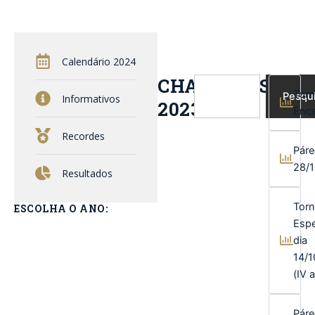
Calendário 2024
CHAMADAS
Pesquisar
Torn
Pesqu
Informativos
2023
Enc
Recordes
Páre
28/
Resultados
Torn
ESCOLHA O ANO:
Espe
dia
14/1
(IV 
Páre