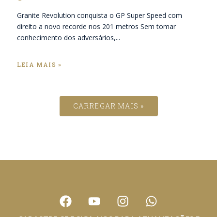
Granite Revolution conquista o GP Super Speed com
direito a novo recorde nos 201 metros Sem tomar
conhecimento dos adversários,...
LEIA MAIS »
CARREGAR MAIS »
F
Y
I
W
a
o
n
h