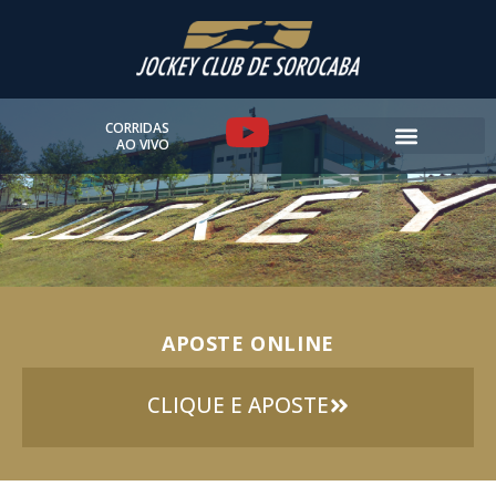
Ir
para
o
conteúdo
Y
CORRIDAS
AO VIVO
o
u
t
u
APOSTE ONLINE
b
e
CLIQUE E APOSTE