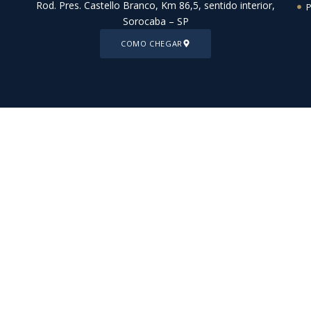
Rod. Pres. Castello Branco, Km 86,5, sentido interior,
P
Sorocaba – SP
COMO CHEGAR