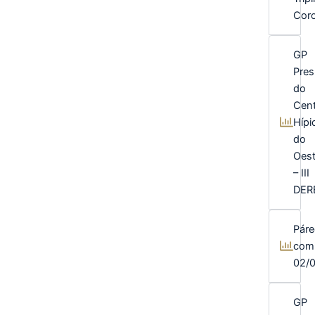
Cor
GP
Pres
do
Cent
Hípi
do
Oes
– III
DER
Páre
com
02/
GP