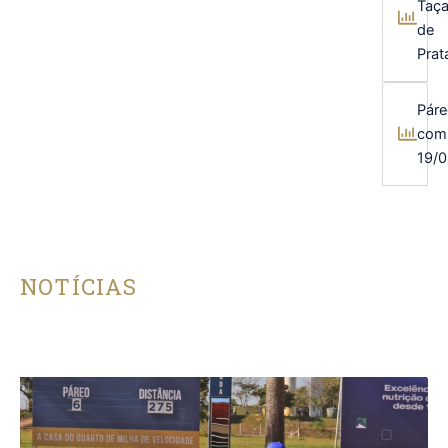
Taç
de
Prat
Páre
com
19/
NOTÍCIAS