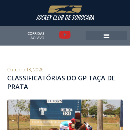
Ir
para
o
conteúdo
Y
CORRIDAS
AO VIVO
o
u
t
Outubro 18, 2025
CLASSIFICATÓRIAS DO GP TAÇA DE
u
PRATA
b
e