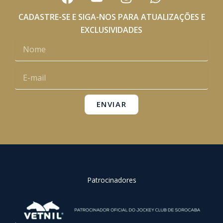
a
o
n
h
c
u
s
a
CADASTRE-SE E SIGA-NOS PARA ATUALIZAÇÕES E
e
t
t
t
EXCLUSIVIDADES
b
u
a
s
Nome
o
b
g
a
o
e
r
p
E-
k
a
p
mail
m
ENVIAR
Patrocinadores