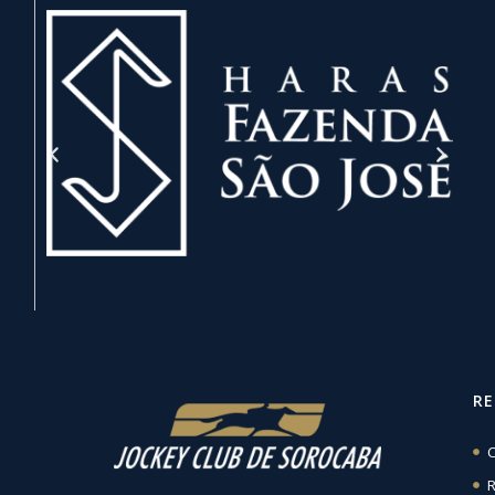
R
C
R