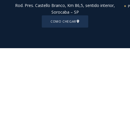
Rod. Pres. Castello Branco, Km 86,5, sentido interior,
P
Sorocaba – SP
COMO CHEGAR