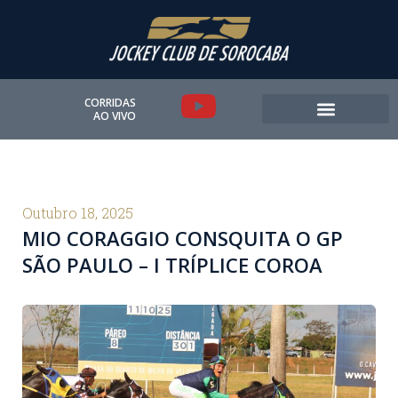
Ir
para
o
conteúdo
Y
CORRIDAS
AO VIVO
o
u
t
Outubro 18, 2025
MIO CORAGGIO CONSQUITA O GP
u
SÃO PAULO – I TRÍPLICE COROA
b
e