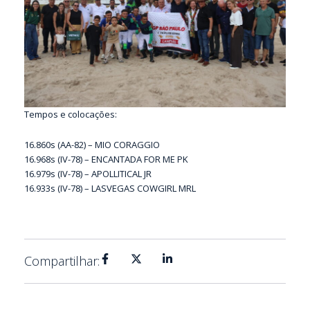
Tempos e colocações:
16.860s (AA-82) – MIO CORAGGIO
16.968s (IV-78) – ENCANTADA FOR ME PK
16.979s (IV-78) – APOLLITICAL JR
16.933s (IV-78) – LASVEGAS COWGIRL MRL
Compartilhar: