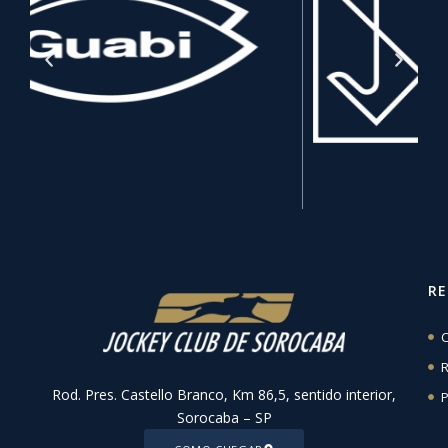
R
C
R
Rod. Pres. Castello Branco, Km 86,5, sentido interior,
P
Sorocaba – SP