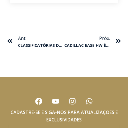
Anterior
Pr
Ant.
Próx.
CLASSIFICATÓRIAS DO GP TAÇA DE PRATA
CADILLAC EASE HW É O CAMPEÃO DO GP III DERBY
F
Y
I
W
a
o
n
h
c
u
s
a
CADASTRE-SE E SIGA-NOS PARA ATUALIZAÇÕES E
e
t
t
t
EXCLUSIVIDADES
b
u
a
s
Nome