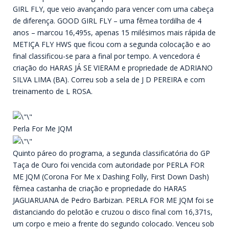
GIRL FLY, que veio avançando para vencer com uma cabeça
de diferença. GOOD GIRL FLY – uma fêmea tordilha de 4
anos – marcou 16,495s, apenas 15 milésimos mais rápida de
METIÇA FLY HWS que ficou com a segunda colocação e ao
final classificou-se para a final por tempo. A vencedora é
criação do HARAS JÁ SE VIERAM e propriedade de ADRIANO
SILVA LIMA (BA). Correu sob a sela de J D PEREIRA e com
treinamento de L ROSA.
Perla For Me JQM
Quinto páreo do programa, a segunda classificatória do GP
Taça de Ouro foi vencida com autoridade por PERLA FOR
ME JQM (Corona For Me x Dashing Folly, First Down Dash)
fêmea castanha de criação e propriedade do HARAS
JAGUARUANA de Pedro Barbizan. PERLA FOR ME JQM foi se
distanciando do pelotão e cruzou o disco final com 16,371s,
um corpo e meio a frente do segundo colocado. Venceu sob