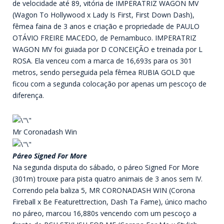
de velocidade até 89, vitória de IMPERATRIZ WAGON MV
(Wagon To Hollywood x Lady Is First, First Down Dash),
fêmea faina de 3 anos e criação e propriedade de PAULO
OTÁVIO FREIRE MACEDO, de Pernambuco. IMPERATRIZ
WAGON MV foi guiada por D CONCEIÇÃO e treinada por L
ROSA. Ela venceu com a marca de 16,693s para os 301
metros, sendo perseguida pela fêmea RUBIA GOLD que
ficou com a segunda colocação por apenas um pescoço de
diferença.
Mr Coronadash Win
Páreo Signed For More
Na segunda disputa do sábado, o páreo Signed For More
(301m) trouxe para pista quatro animais de 3 anos sem IV.
Correndo pela baliza 5, MR CORONADASH WIN (Corona
Fireball x Be Featurettrection, Dash Ta Fame), único macho
no páreo, marcou 16,880s vencendo com um pescoço a