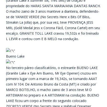
(Granite Lake x Summer Six, Três Seis) de criação e
propriedade do HARAS SANTA MARIA/ANA DANTAS RANCH.
O macho zaino de 3 anos manteve a dianteira, defendendo-
se de YANKEE VERDE (No Secrets Here x Bits Of Bliss,
Streakin La Jolla) que, por sua vez, teve PROVENÇA JESS
MRL (Gold Medal Jess x Corona Fácil, Corona Cartel) em seu
encalço. GRANITE TOLL LAKE cravou 19,532s e foi treinado
L LEVIR e contou com E B MELO na condução.
Bueno Lake
No terceiro páreo classificatório, o estreante BUENO LAKE
(Granite Lake x Eye Am Bueno, Mr Eye Opener) cruzou em
primeiro lugar com a marca de 19,342s, se tornando AAAT
com IV 104. De Antonio Bruno da Costa (MT) e criado por
MARCO BOTELHO, o macho zaino de 3 anos teve M O
ARTEMAM no preparo e A ARTEMAM na condução. BUENO
LAKE ficou um corpo a frente do segundo colocado
ZECRETO VERDE (No Secrets Here x Habitual Dreamer,