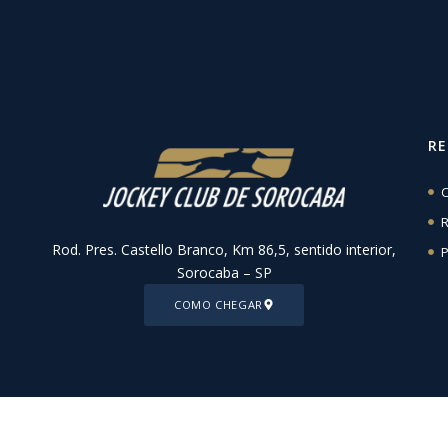
R
C
R
Rod. Pres. Castello Branco, Km 86,5, sentido interior,
P
Sorocaba – SP
COMO CHEGAR