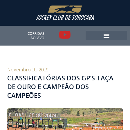
Ir
para
o
conteúdo
Y
CORRIDAS
AO VIVO
o
u
t
Novembro 10, 2019
CLASSIFICATÓRIAS DOS GP’S TAÇA
u
DE OURO E CAMPEÃO DOS
b
CAMPEÕES
e