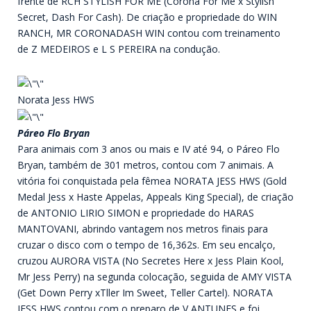
frente de RCH STYLISH FOR ME (Corona For Me x Stylish
Secret, Dash For Cash). De criação e propriedade do WIN
RANCH, MR CORONADASH WIN contou com treinamento
de Z MEDEIROS e L S PEREIRA na condução.
Norata Jess HWS
Páreo Flo Bryan
Para animais com 3 anos ou mais e IV até 94, o Páreo Flo
Bryan, também de 301 metros, contou com 7 animais. A
vitória foi conquistada pela fêmea NORATA JESS HWS (Gold
Medal Jess x Haste Appelas, Appeals King Special), de criação
de ANTONIO LIRIO SIMON e propriedade do HARAS
MANTOVANI, abrindo vantagem nos metros finais para
cruzar o disco com o tempo de 16,362s. Em seu encalço,
cruzou AURORA VISTA (No Secretes Here x Jess Plain Kool,
Mr Jess Perry) na segunda colocação, seguida de AMY VISTA
(Get Down Perry xTller Im Sweet, Teller Cartel). NORATA
JESS HWS contou com o preparo de V ANTUNES e foi