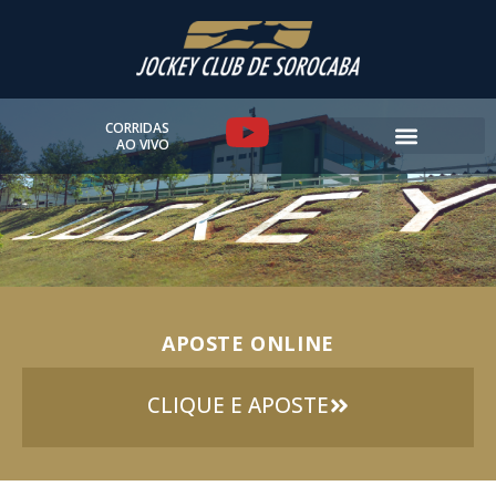
Ir
para
o
conteúdo
Y
CORRIDAS
AO VIVO
o
u
t
u
APOSTE ONLINE
b
e
CLIQUE E APOSTE