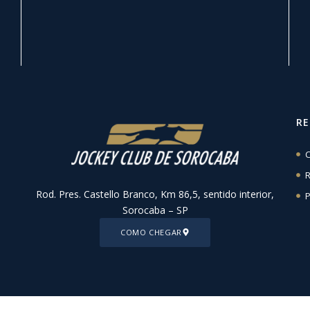
R
C
R
Rod. Pres. Castello Branco, Km 86,5, sentido interior,
P
Sorocaba – SP
COMO CHEGAR