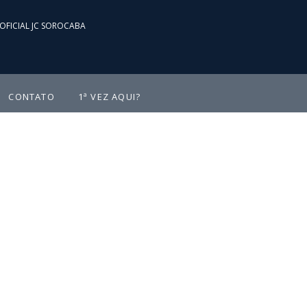
OFICIAL JC SOROCABA
CONTATO
1ª VEZ AQUI?