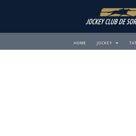
Ir
para
o
conteúdo
HOME
JOCKEY
TA