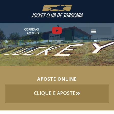
Ir
para
o
conteúdo
Y
CORRIDAS
AO VIVO
o
u
t
u
APOSTE ONLINE
b
e
CLIQUE E APOSTE