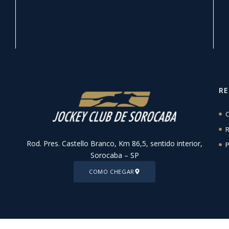
R
C
R
Rod. Pres. Castello Branco, Km 86,5, sentido interior,
P
Sorocaba – SP
COMO CHEGAR