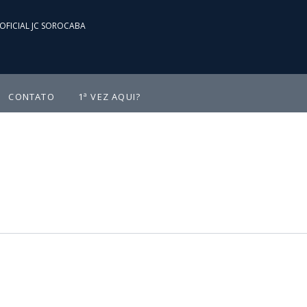
OFICIAL JC SOROCABA
CONTATO
1ª VEZ AQUI?