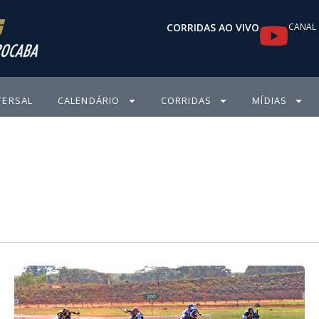
Y
CORRIDAS AO VIVO
CANAL 
o
u
TERSAL
CALENDÁRIO
CORRIDAS
MÍDIAS
t
u
b
e