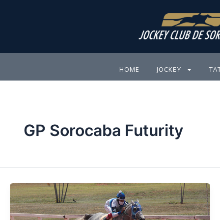
Ir
para
o
conteúdo
HOME
JOCKEY
TA
GP Sorocaba Futurity