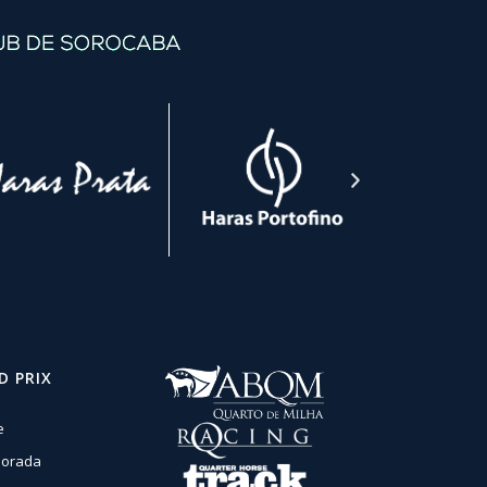
D PRIX
e
orada