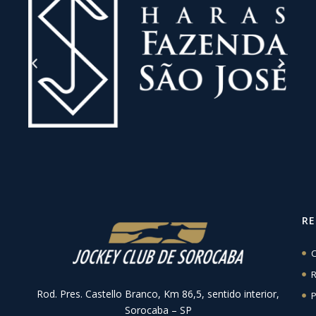
R
C
R
Rod. Pres. Castello Branco, Km 86,5, sentido interior,
P
Sorocaba – SP