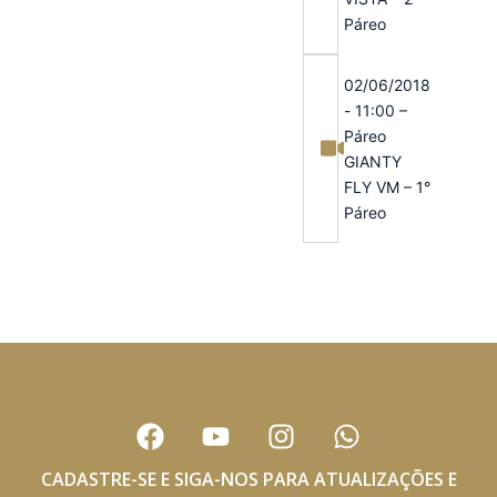
Páreo
02/06/2018
- 11:00 –
Páreo
GIANTY
FLY VM – 1°
Páreo
F
Y
I
W
a
o
n
h
c
u
s
a
CADASTRE-SE E SIGA-NOS PARA ATUALIZAÇÕES E