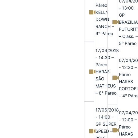
07/04/2
Páreo
- 13:00 –
KELLY
GP
DOWN
BRAZILI
RANCH –
FUTURIT
9° Páreo
– Class. –
5° Páreo
17/06/2018
- 14:30 –
07/04/2
Páreo
- 12:30 –
HARAS
Páreo
SÃO
HARAS
MATHEUS
PORTOF
– 8° Páreo
– 4° Páre
17/06/2018
07/04/2
- 14:00 –
- 12:00 –
GP SUPER
Páreo
SPEED –
HARAS