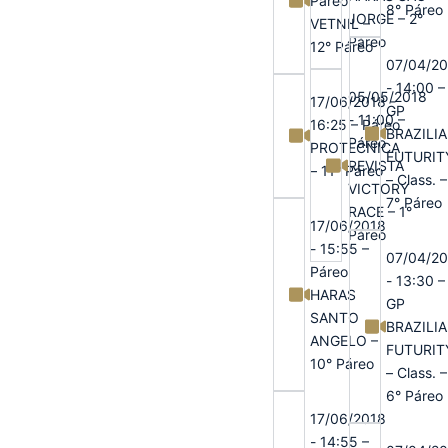
Páreo
8° Páreo
JORGE – 2°
VETNIL –
Páreo
12° Páreo
07/04/2
- 14:00 –
05/05/2018
17/06/2018 -
GP
- 11:00 –
16:25 – Páreo
BRAZILI
Páreo
PROTECNICA
FUTURIT
REVISTA
– 11° Páreo
– Class. –
VICTORY
7° Páreo
RACE – 1°
17/06/2018
Páreo
- 15:55 –
07/04/2
Páreo
- 13:30 –
HARAS
GP
SANTO
BRAZILI
ANGELO –
FUTURIT
10° Páreo
– Class. –
6° Páreo
17/06/2018
- 14:55 –