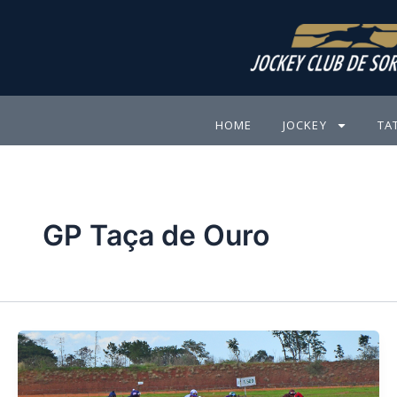
Ir
para
o
conteúdo
HOME
JOCKEY
TA
GP Taça de Ouro