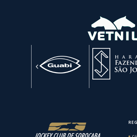
RE
Có