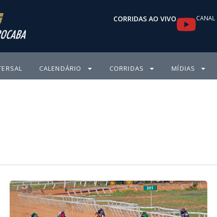
Y
CORRIDAS AO VIVO
CANAL 
o
u
TERSAL
CALENDÁRIO
CORRIDAS
MÍDIAS
t
u
b
e